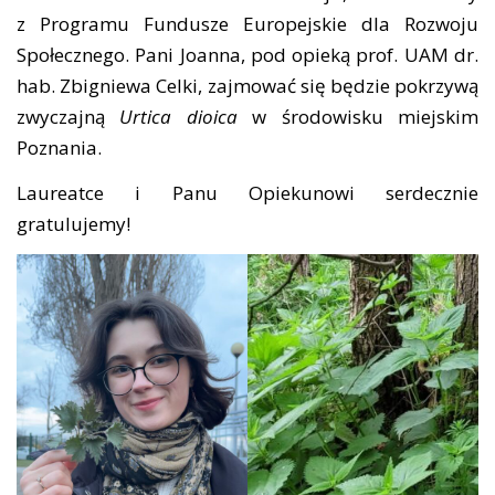
z Programu Fundusze Europejskie dla Rozwoju
Społecznego. Pani Joanna, pod opieką prof. UAM dr.
hab. Zbigniewa Celki, zajmować się będzie pokrzywą
DYDAKTYKA
zwyczajną
Urtica dioica
w środowisku miejskim
Poznania.
Laureatce i Panu Opiekunowi serdecznie
BADANIA NAUKOWE
gratulujemy!
NASZE WYDAWNICTWA