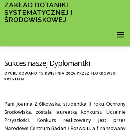
Przejdź
ZAKŁAD BOTANIKI
do
SYSTEMATYCZNEJ I
treści
ŚRODOWISKOWEJ
Menu
STRONA GŁÓWNA
Sukces naszej Dyplomantki
KRÓTKO O ZAKŁADZIE
OPUBLIKOWANO
15 KWIETNIA 2026
PRZEZ
FLORKOWSKI
KRYSTIAN
PRACOWNICY
Pani Joanna Ziółkowska, studentka II roku Ochrony
Środowiska, została laureatką konkursu Uczelnie
Przyszłości. Konkurs realizowany jest przez
DOKTORANCI
Narodowe Centrum Badań i Rozwoju, a finansowany