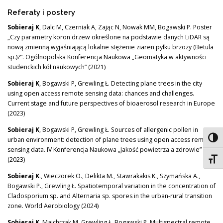
Referaty i postery
Sobieraj K
, Dalc M, Czerniak A, Zając N, Nowak MM, Bogawski P. Poster
„Czy parametry koron drzew określone na podstawie danych LiDAR są
nową zmienną wyjaśniającą lokalne stężenie ziaren pyłku brzozy (Betula
sp.)?”. Ogólnopolska Konferencja Naukowa „Geomatyka w aktywności
studenckich kół naukowych” (2021)
Sobieraj K
, Bogawski P, Grewling Ł. Detecting plane trees in the city
using open access remote sensing data: chances and challenges.
Current stage and future perspectives of bioaerosol research in Europe
(2023)
Sobieraj K
, Bogawski P, Grewling Ł. Sources of allergenic pollen in
Toggl
urban environment: detection of plane trees using open access remote
sensing data. IV Konferencja Naukowa „Jakość powietrza a zdrowie”
(2023)
Toggl
Sobieraj K
., Wieczorek O., Delikta M., Stawrakakis K., Szymańska A.,
Bogawski P., Grewling Ł. Spatiotemporal variation in the concentration of
Cladosporium sp. and Alternaria sp. spores in the urban-rural transition
zone. World Aerobiology (2024)
Sobieraj K
, Majchrzak M, Grewling Ł, Bogawski P. Multispectral remote