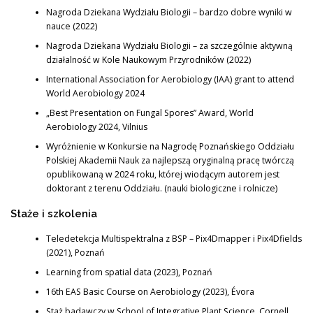
Nagroda Dziekana Wydziału Biologii – bardzo dobre wyniki w
nauce (2022)
Nagroda Dziekana Wydziału Biologii – za szczególnie aktywną
działalność w Kole Naukowym Przyrodników (2022)
International Association for Aerobiology (IAA) grant to attend
World Aerobiology 2024
„Best Presentation on Fungal Spores” Award, World
Aerobiology 2024, Vilnius
Wyróżnienie w Konkursie na Nagrodę Poznańskiego Oddziału
Polskiej Akademii Nauk za najlepszą oryginalną pracę twórczą
opublikowaną w 2024 roku, której wiodącym autorem jest
doktorant z terenu Oddziału. (nauki biologiczne i rolnicze)
Staże i szkolenia
Teledetekcja Multispektralna z BSP – Pix4Dmapper i Pix4Dfields
(2021), Poznań
Learning from spatial data (2023), Poznań
16th EAS Basic Course on Aerobiology (2023), Évora
Staż badawczy w School of Integrative Plant Science, Cornell