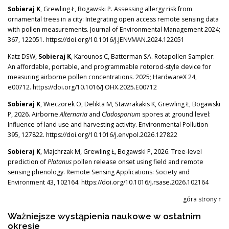
Sobieraj K
, Grewling Ł, Bogawski P. Assessing allergy risk from
ornamental trees in a city: Integrating open access remote sensing data
with pollen measurements. Journal of Environmental Management 2024;
367, 122051. https://doi.org/10.1016/J.JENVMAN.2024.122051
Katz DSW,
Sobieraj K
, Karounos C, Batterman SA. Rotapollen Sampler:
An affordable, portable, and programmable rotorod-style device for
measuring airborne pollen concentrations. 2025; HardwareX 24,
e00712. https://doi.org/10.1016/J.OHX.2025.E00712
Sobieraj K
, Wieczorek O, Delikta M, Stawrakakis K, Grewling Ł, Bogawski
P, 2026. Airborne
Alternaria
and
Cladosporium
spores at ground level:
Influence of land use and harvesting activity. Environmental Pollution
395, 127822. https://doi.org/10.1016/j.envpol.2026.127822
Sobieraj K
, Majchrzak M, Grewling Ł, Bogawski P, 2026. Tree-level
prediction of
Platanus
pollen release onset using field and remote
sensing phenology. Remote Sensing Applications: Society and
Environment 43, 102164. https://doi.org/10.1016/j.rsase.2026.102164
góra strony ↑
Ważniejsze wystąpienia naukowe w ostatnim
okresie