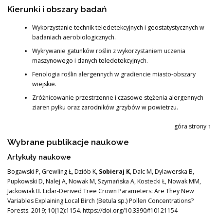
Kierunki i obszary badań
Wykorzystanie technik teledetekcyjnych i geostatystycznych w
badaniach aerobiologicznych.
Wykrywanie gatunków roślin z wykorzystaniem uczenia
maszynowego i danych teledetekcyjnych.
Fenologia roślin alergennych w gradiencie miasto-obszary
wiejskie.
Zróżnicowanie przestrzenne i czasowe stężenia alergennych
ziaren pyłku oraz zarodników grzybów w powietrzu.
góra strony ↑
Wybrane publikacje naukowe
Artykuły naukowe
Bogawski P, Grewling Ł, Dziób K,
Sobieraj K
, Dalc M, Dylawerska B,
Pupkowski D, Nalej A, Nowak M, Szymańska A, Kostecki Ł, Nowak MM,
Jackowiak B. Lidar-Derived Tree Crown Parameters: Are They New
Variables Explaining Local Birch (Betula sp.) Pollen Concentrations?
Forests. 2019; 10(12):1154. https://doi.org/10.3390/f10121154