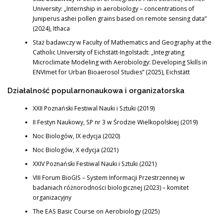
University: „Internship in aerobiology – concentrations of
Juniperus ashei pollen grains based on remote sensing data”
(2024), Ithaca
Staż badawczy w Faculty of Mathematics and Geography at the
Catholic University of Eichstätt-Ingolstadt: „Integrating
Microclimate Modeling with Aerobiology: Developing Skills in
ENVImet for Urban Bioaerosol Studies” (2025), Eichstätt
Działalność popularnonaukowa i organizatorska
XXII Poznański Festiwal Nauki i Sztuki (2019)
II Festyn Naukowy, SP nr 3 w Środzie Wielkopolskiej (2019)
Noc Biologów, IX edycja (2020)
Noc Biologów, X edycja (2021)
XXIV Poznański Festiwal Nauki i Sztuki (2021)
VIII Forum BioGIS – System Informacji Przestrzennej w
badaniach różnorodności biologicznej (2023) – komitet
organizacyjny
The EAS Basic Course on Aerobiology (2025)