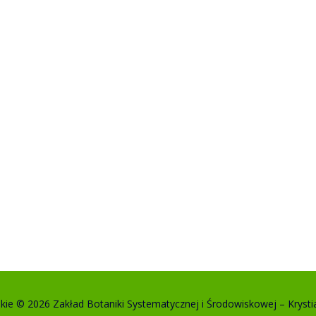
kie © 2026 Zakład Botaniki Systematycznej i Środowiskowej
–
Krysti