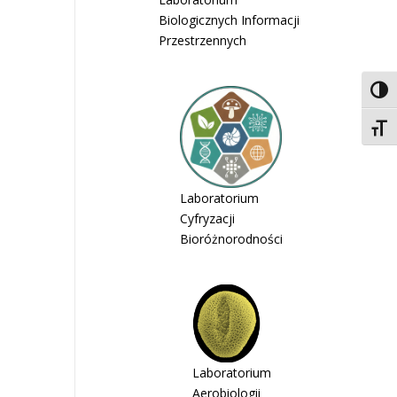
Biologicznych Informacji
Przestrzennych
Toggl
Toggl
Laboratorium
Cyfryzacji
Bioróżnorodności
Laboratorium
Aerobiologii