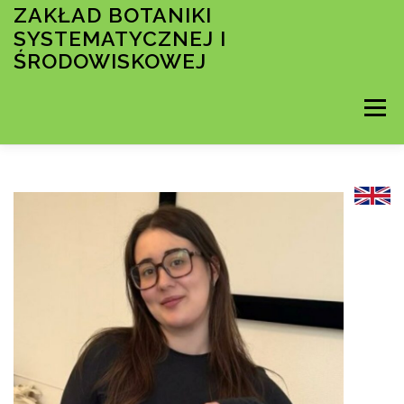
Przejdź
ZAKŁAD BOTANIKI
do
SYSTEMATYCZNEJ I
treści
ŚRODOWISKOWEJ
Menu
STRONA GŁÓWNA
KRÓTKO O ZAKŁADZIE
PRACOWNICY
DOKTORANCI