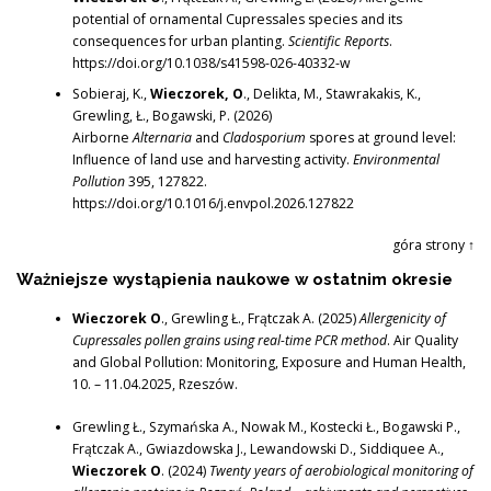
potential of ornamental Cupressales species and its
consequences for urban planting.
Scientific Reports
.
https://doi.org/10.1038/s41598-026-40332-w
Sobieraj, K.,
Wieczorek, O
., Delikta, M., Stawrakakis, K.,
Grewling, Ł., Bogawski, P. (2026)
Airborne
Alternaria
and
Cladosporium
spores at ground level:
Influence of land use and harvesting activity.
Environmental
Pollution
395, 127822.
https://doi.org/10.1016/j.envpol.2026.127822
góra strony ↑
Ważniejsze wystąpienia naukowe w ostatnim okresie
Wieczorek O
., Grewling Ł., Frątczak A. (2025)
Allergenicity of
Cupressales pollen grains using real-time PCR method
. Air Quality
and Global Pollution: Monitoring, Exposure and Human Health,
10. – 11.04.2025, Rzeszów.
Grewling Ł., Szymańska A., Nowak M., Kostecki Ł., Bogawski P.,
Frątczak A., Gwiazdowska J., Lewandowski D., Siddiquee A.,
Wieczorek O
. (2024)
Twenty years of aerobiological monitoring of