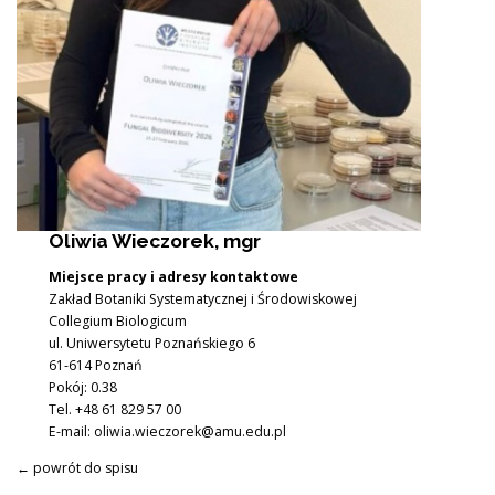
DYDAKTYKA
BADANIA NAUKOWE
Oliwia Wieczorek, mgr
Miejsce pracy i adresy kontaktowe
Zakład Botaniki Systematycznej i Środowiskowej
NASZE WYDAWNICTWA
Collegium Biologicum
ul. Uniwersytetu Poznańskiego 6
61-614 Poznań
Pokój: 0.38
Tel. +48 61 829 57 00
E-mail:
oliwia.wieczorek@amu.edu.pl
← powrót do spisu