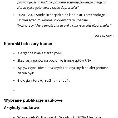
pozwalającej na badanie poziomu ekspresji głównego alergenu
ziaren pyłku gatunków z rzędu Cupressales
”
2020 – 2023 Studia licencjackie na kierunku Biotechnologia,
Uniwersytet im. Adama Mickiewicza w Poznaniu
Tytuł pracy: “
Alergenność ziaren pyłku cyprysowców (Cupressales)
”
góra strony ↑
Kierunki i obszary badań
Alergenne białka ziaren pyłku
Ekspresja genów na poziomie transkryptów RNA
Wpływ czynników biotycznych i abiotycznych na alergenność
ziaren pyłku
Biologia interakcji roślina – endofit
Wybrane publikacje naukowe
Artykuły naukowe
Wieczorek O
., Frątczak A., Grewling Ł. (2026) Allergenic