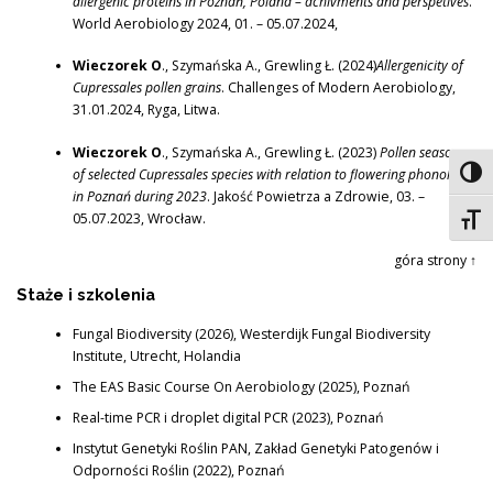
allergenic proteins in Poznań, Poland – achivments and perspetives
.
World Aerobiology 2024, 01. – 05.07.2024,
Wieczorek O
., Szymańska A., Grewling Ł. (2024)
Allergenicity of
Cupressales pollen grains
. Challenges of Modern Aerobiology,
31.01.2024, Ryga, Litwa.
Wieczorek O
., Szymańska A., Grewling Ł. (2023)
Pollen seasons
of selected Cupressales species with relation to flowering phonology
Toggl
in Poznań during 2023
. Jakość Powietrza a Zdrowie, 03. –
05.07.2023, Wrocław.
Toggl
góra strony ↑
Staże i szkolenia
Fungal Biodiversity (2026), Westerdijk Fungal Biodiversity
Institute, Utrecht, Holandia
The EAS Basic Course On Aerobiology (2025), Poznań
Real-time PCR i droplet digital PCR (2023), Poznań
Instytut Genetyki Roślin PAN, Zakład Genetyki Patogenów i
Odporności Roślin (2022), Poznań