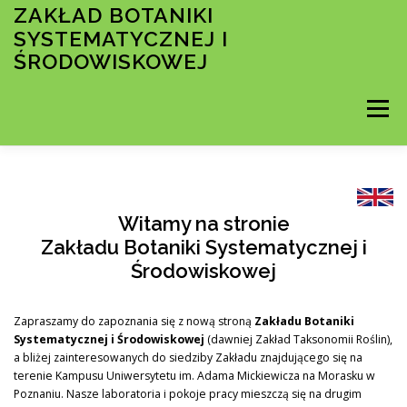
Przejdź
ZAKŁAD BOTANIKI
do
SYSTEMATYCZNEJ I
treści
ŚRODOWISKOWEJ
Menu
STRONA GŁÓWNA
KRÓTKO O ZAKŁADZIE
Witamy na stronie
Zakładu Botaniki Systematycznej i
Środowiskowej
PRACOWNICY
Zapraszamy do zapoznania się z nową stroną
Zakładu Botaniki
Systematycznej i Środowiskowej
(dawniej Zakład Taksonomii Roślin),
a bliżej zainteresowanych do siedziby Zakładu znajdującego się na
terenie Kampusu Uniwersytetu im. Adama Mickiewicza na Morasku w
DOKTORANCI
Poznaniu. Nasze laboratoria i pokoje pracy mieszczą się na drugim